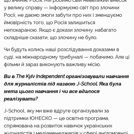
у велику справу — інформуємо світ про злочини 
Росії, не даємо змоги забути про них і зменшуємо 
ймовірність того, що Росія залишиться 
непокараною. Якщо є докази злочину, набагато 
складніше сказати, що злочину не було.
Чи будуть колись наші розслідування доказами в 
суді, на міжнародному трибуналі — побачимо. Але ці 
фільми й зараз виконують важливу місію. 
Ви в The Kyiv Independent організовували навчання 
для журналістів під назвою J-School. Яка була 
мета цього навчання і чи все вдалося 
реалізувати?
J-School, яку ми вже вдруге організували за 
підтримки ЮНЕСКО — це освітня програма, 
спрямована на розвиток навичок українських 
журналістів і медіаменеджерів у сфері англомовної 