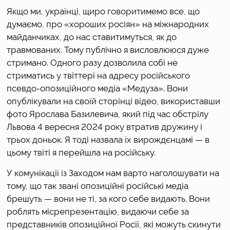
Якщо ми, українці, щиро говоритимемо все, що 
думаємо, про «хороших росіян» на міжнародних 
майданчиках, до нас ставитимуться, як до 
травмованих. Тому публічно я висловлююся дуже 
стримано. Одного разу дозволила собі не 
стриматись у твіттері на адресу російського 
псевдо-опозиційного медіа «Медуза». Вони 
опублікували на своїй сторінці відео, використавши 
фото Ярослава Базилевича, який під час обстрілу 
Львова 4 вересня 2024 року втратив дружину і 
трьох доньок. Я тоді назвала їх вирождєнцамі — в 
цьому твіті я перейшла на російську.
У комунікації із Заходом нам варто наголошувати на 
тому, що так звані опозиційні російські медіа 
брешуть — вони не ті, за кого себе видають. Вони 
роблять місрепрезентацію, видаючи себе за 
представників опозиційної Росії, які можуть скинути 