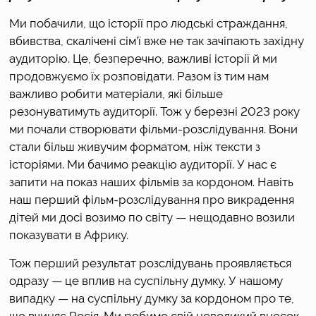
Ми побачили, що історії про людські страждання, 
вбивства, скалічені сім’ї вже не так зачіпають західну 
аудиторію. Це, безперечно, важливі історії й ми 
продовжуємо їх розповідати. Разом із тим нам 
важливо робити матеріали, які більше 
резонуватимуть аудиторії. Тож у березні 2023 року 
ми почали створювати фільми-розслідування. Вони 
стали більш живучим форматом, ніж тексти з 
історіями. Ми бачимо реакцію аудиторії. У нас є 
запити на показ наших фільмів за кордоном. Навіть 
наш перший фільм-розслідування про викрадення 
дітей ми досі возимо по світу — нещодавно возили 
показувати в Африку. 
Тож перший результат розслідувань проявляється 
одразу — це вплив на суспільну думку. У нашому 
випадку — на суспільну думку за кордоном про те, 
що вчиняє Росія. Ми робимо свій невеликий внесок 