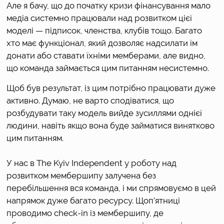
Але я бачу, що до початку кризи фінансування мало 
медіа системно працювали над розвитком цієї 
моделі — підписок, членства, клубів тощо. Багато 
хто має функціонал, який дозволяє надсилати їм 
донати або ставати їхніми мемберами, але видно, 
що команда займається цим питанням несистемно. 
Щоб був результат, із цим потрібно працювати дуже 
активно. Думаю, не варто сподіватися, що 
розбудувати таку модель вийде зусиллями однієї 
людини, навіть якщо вона буде займатися винятково 
цим питанням.
У нас в The Kyiv Independent у роботу над 
розвитком мембершипу залучена без 
перебільшення вся команда, і ми спрямовуємо в цей 
напрямок дуже багато ресурсу. Щоп’ятниці 
проводимо check-in із мембершипу, де 