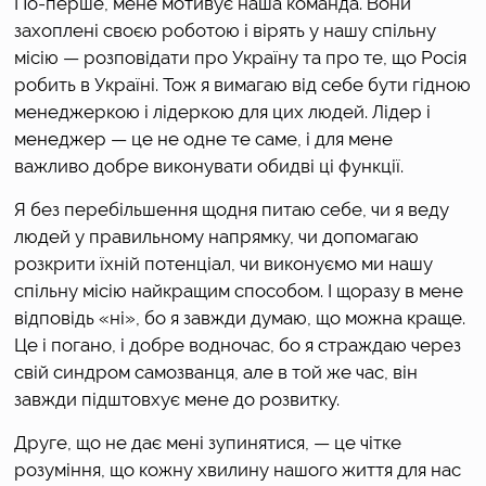
По-перше, мене мотивує наша команда. Вони 
захоплені своєю роботою і вірять у нашу спільну 
місію — розповідати про Україну та про те, що Росія 
робить в Україні. Тож я вимагаю від себе бути гідною 
менеджеркою і лідеркою для цих людей. Лідер і 
менеджер — це не одне те саме, і для мене 
важливо добре виконувати обидві ці функції.
Я без перебільшення щодня питаю себе, чи я веду 
людей у правильному напрямку, чи допомагаю 
розкрити їхній потенціал, чи виконуємо ми нашу 
спільну місію найкращим способом. І щоразу в мене 
відповідь «ні», бо я завжди думаю, що можна краще. 
Це і погано, і добре водночас, бо я страждаю через 
свій синдром самозванця, але в той же час, він 
завжди підштовхує мене до розвитку.
Друге, що не дає мені зупинятися, — це чітке 
розуміння, що кожну хвилину нашого життя для нас 