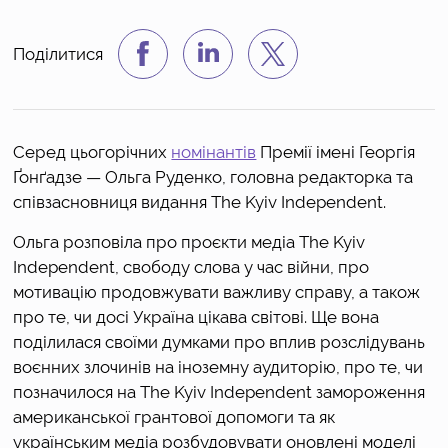
Поділитися
Серед цьогорічних 
номінантів
Премії імені Георгія 
Ґонґадзе 
— Ольга Руденко, головна редакторка та 
співзасновниця видання The Kyiv Independent.
Ольга розповіла про проєкти медіа The Kyiv 
Independent, свободу слова у час війни, про 
мотивацію продовжувати важливу справу, а також 
про те, чи досі Україна цікава світові. Ще вона 
поділилася своїми думками про вплив розслідувань 
воєнних злочинів на іноземну аудиторію, про те, чи 
позначилося на The Kyiv Independent замороження 
американської грантової допомоги та як 
українським медіа розбудовувати оновлені моделі 