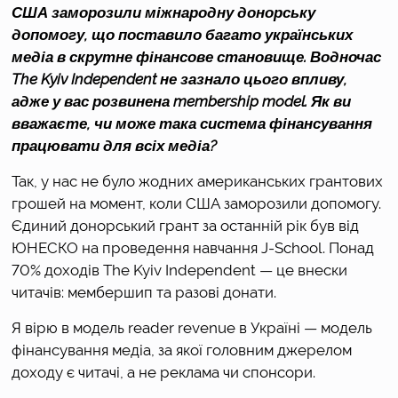
США заморозили міжнародну донорську 
допомогу, що поставило багато українських 
медіа в скрутне фінансове становище. Водночас 
The Kyiv Independent не зазнало цього впливу, 
адже у вас розвинена membership model. Як ви 
вважаєте, чи може така система фінансування 
працювати для всіх медіа?
Так, у нас не було жодних американських грантових 
грошей на момент, коли США заморозили допомогу. 
Єдиний донорський грант за останній рік був від 
ЮНЕСКО на проведення навчання J-School. Понад 
70% доходів The Kyiv Independent — це внески 
читачів: мембершип та разові донати. 
Я вірю в модель reader revenue в Україні — модель 
фінансування медіа, за якої головним джерелом 
доходу є читачі, а не реклама чи спонсори. 