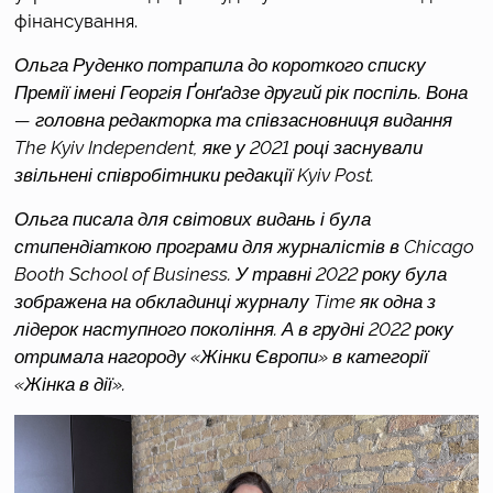
фінансування. 
Ольга Руденко потрапила до короткого списку 
Премії імені Георгія Ґонґадзе другий рік поспіль. Вона 
— головна редакторка та співзасновниця видання 
The Kyiv Independent, яке
 у 2021 році заснували 
звільнені співробітники редакції Kyiv Post. 
Ольга писала для світових видань і була 
стипендіаткою програми для журналістів в Chicago 
Booth School of Business. У травні 2022 року була 
зображена на обкладинці журналу Time як одна з 
лідерок наступного покоління. А в грудні 2022 року 
отримала нагороду «Жінки Європи» в категорії 
«Жінка в дії».