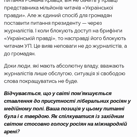
питання Романа Кравця, він не бачить у Кравці 
представника мільйонів читачів «Української 
правди». Але ж єдиний спосіб для громадян 
поставити питання президенту — через 
журналістів. І коли блокують доступ на брифінги 
«Українській правді», то насправді його блокують 
читачам УП. Це вияв неповаги не до журналістів, а 
до громадян. 
Доки люди, які мають абсолютну владу, вважають 
журналістів лише обслугою, ситуація зі свободою 
слова покращуватись не буде.
Відчувається, що у світі пом’якшується 
ставлення до присутності ліберальних росіян у 
медійному полі. Ваша позиція у цьому питанні 
була і є твердою. Як спілкуватися із західним 
світом стосовно голосу росіян на міжнародній 
арені?