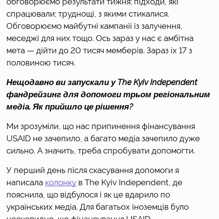
обговорюємо результати тижня; підходи, які 
спрацювали; труднощі, з якими стикалися. 
Обговорюємо майбутні кампанії із залучення, 
меседжі для них тощо. Ось зараз у нас є амбітна 
мета — дійти до 20 тисяч мемберів. Зараз їх 17 з 
половиною тисяч.
Нещодавно ви запускали у The Kyiv Independent 
фандрейзинг для допомоги трьом регіональним 
медіа. Як прийшло це рішення?
Ми зрозуміли, що нас припинення фінансування 
USAID не зачепило, а багато медіа зачепило дуже 
сильно. А значить, треба спробувати допомогти. 
У перший день після скасування допомоги я 
написала 
колонку
 в The Kyiv Independent, де 
пояснила, що відбулося і як це вдарило по 
українських медіа. Для багатьох іноземців було 
неочевидно, що фінансування USAID 