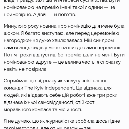
номінованою на премію імені такої людини — це 
неймовірно. А двічі — й поготів. 
Минулого року новина про номінацію для мене була 
шоком. Я багато виступаю, але перед церемонією 
нагородження дуже хвилювалася. Мій синдром 
самозванця сидів у мене на шиї до самої церемонії. 
Потім трохи відпустив, бо премію дали не мені. Бути 
номінованою вдруге — це велика честь, я спочатку 
навіть не повірила.
Сприймаю цю відзнаку як заслугу всієї нашої 
команди The Kyiv Independent. Це відзнака для 
людей, які віддають себе цій роботі вже три роки, 
відзнака їхньої самовідданості, стійкості, 
морального компаса та місійності. 
Я не думаю, що як журналістка зробила щось гідне 
такої нагороди. Але от ми разом — так. 