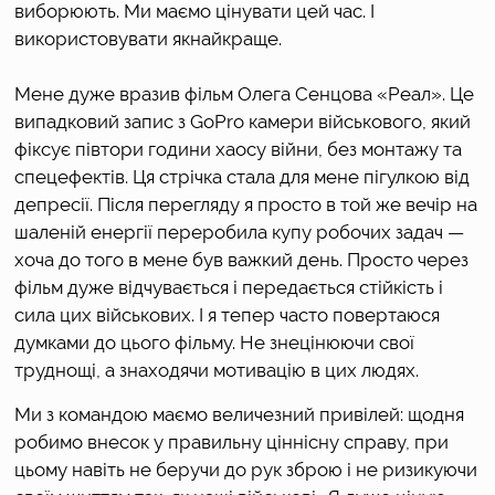
виборюють. Ми маємо цінувати цей час. І 
використовувати якнайкраще.
Мене дуже вразив фільм Олега Сенцова «Реал». Це 
випадковий запис з GoPro камери військового, який 
фіксує півтори години хаосу війни, без монтажу та 
спецефектів. Ця стрічка стала для мене пігулкою від 
депресії. Після перегляду я просто в той же вечір на 
шаленій енергії переробила купу робочих задач — 
хоча до того в мене був важкий день. Просто через 
фільм дуже відчувається і передається стійкість і 
сила цих військових. І я тепер часто повертаюся 
думками до цього фільму. Не знецінюючи свої 
труднощі, а знаходячи мотивацію в цих людях. 
Ми з командою маємо величезний привілей: щодня 
робимо внесок у правильну ціннісну справу, при 
цьому навіть не беручи до рук зброю і не ризикуючи 