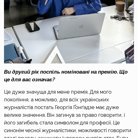
Ви другий рік поспіль номіновані на премію. Що 
це для вас означає?
Це дуже значуща для мене премія. Для мого 
покоління, а можливо, для всіх українських 
журналістів постать Георгія Ґонґадзе має дуже 
велике значення. Він загинув за право говорити, і 
його загибель стала символом для професії. Це 
синонім чесної журналістики, можливості говорити 
владі правду, захищати інтереси суспільства. Бути 