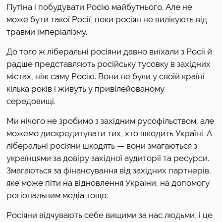
Путіна і побудувати Росію майбутнього. Але не 
може бути такої Росії, поки росіян не вилікують від 
травми імперіалізму. 
До того ж ліберальні росіяни давно виїхали з Росії й 
радше представляють російську тусовку в західних 
містах, ніж саму Росію. Вони не були у своїй країні 
кілька років і живуть у привілейованому 
середовищі.
Ми нічого не зробимо з західним русофільством, але 
можемо дискредитувати тих, хто шкодить Україні. А 
ліберальні росіяни шкодять — вони змагаються з 
українцями за довіру західної аудиторії та ресурси. 
Змагаються за фінансування від західних партнерів, 
яке може піти на відновлення України, на допомогу 
регіональним медіа тощо. 
Росіяни відчувають себе вищими за нас людьми, і це 