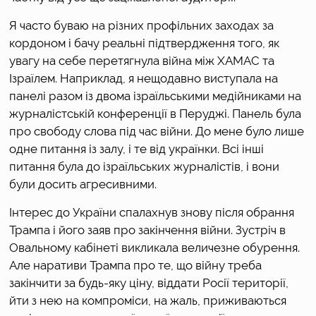
Я часто буваю на різних профільних заходах за 
кордоном і бачу реальні підтвердження того, як 
увагу на себе перетягнула війна між ХАМАС та 
Ізраїлем. Наприклад, я нещодавно виступала на 
панелі разом із двома ізраїльськими медійниками на 
журналістській конференції в Перуджі. Панель була 
про свободу слова під час війни. До мене було лише 
одне питання із залу, і те від українки. Всі інші 
питання була до ізраїльських журналістів, і вони 
були досить агресивними. 
Інтерес до України спалахнув знову після обрання 
Трампа і його заяв про закінчення війни. Зустріч в 
Овальному кабінеті викликала величезне обурення. 
Але наративи Трампа про те, що війну треба 
закінчити за будь-яку ціну, віддати Росії території, 
йти з нею на компроміси, на жаль, приживаються 