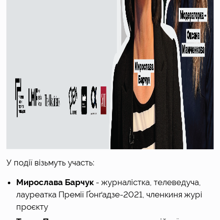
У події візьмуть участь:
Мирослава Барчук
- журналістка, телеведуча,
лауреатка Премії Ґонґадзе-2021, членкиня журі
проєкту