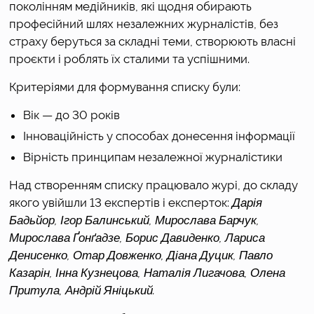
поколінням медійників, які щодня обирають
професійний шлях незалежних журналістів, без
страху беруться за складні теми, створюють власні
проєкти і роблять їх сталими та успішними.
Критеріями для формування списку були:
Вік — до 30 років
Інноваційність у способах донесення інформації
Вірність принципам незалежної журналістики
Над створенням списку працювало журі, до складу
якого увійшли 13 експертів і експерток:
Дарія
Бадьйор, Ігор Балинський, Мирослава Барчук,
Мирослава Ґонґадзе, Борис Давиденко, Лариса
Денисенко, Отар Довженко, Діана Дуцик, Павло
Казарін, Інна Кузнецова, Наталія Лигачова, Олена
Притула, Андрій Яніцький.