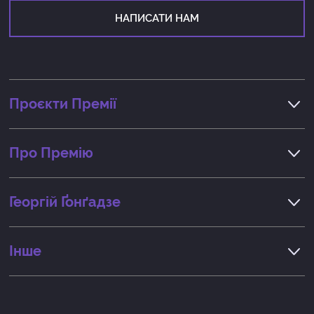
НАПИСАТИ НАМ
Проєкти Премії
Про Премію
Георгiй Ґонґадзе
Інше