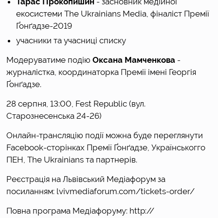
Тарас Прокопишин
- засновник медійної
екосистеми The Ukrainians Media, фіналіст Премії
Ґонґадзе-2019
учасники та учасниці списку
Модеруватиме подію
Оксана Мамченкова
-
журналістка, координаторка Премії імені Георгія
Ґонґадзе.
28 серпня, 13:00, Fest Republic (вул.
Старознесенська 24-26)
Онлайн-трансляцію події можна буде переглянути
Facebook-сторінках Премії Ґонґадзе, Українськогго
ПЕН, The Ukrainians та партнерів.
Реєстрація на Львівський Медіафорум за
посиланням: lvivmediaforum.com/tickets-order/
Повна програма Медіафоруму: http://