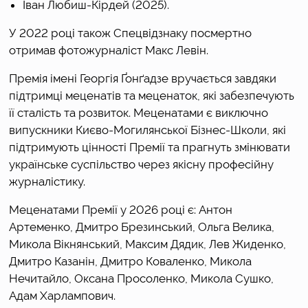
Іван Любиш-Кірдей (2025). 
У 2022 році також Спецвідзнаку посмертно 
отримав фотожурналіст Макс Левін.
Премія імені Георгія Ґонґадзе вручається завдяки 
підтримці меценатів та меценаток, які забезпечують 
її сталість та розвиток. Меценатами є виключно 
випускники Києво-Могилянської Бізнес-Школи, які 
підтримують цінності Премії та прагнуть змінювати 
українське суспільство через якісну професійну 
журналістику.
Меценатами Премії у 2026 році є: 
Антон 
Артеменко, Дмитро Брезинський, Ольга Велика, 
Микола Вікнянський, Максим Дядик
, 
Лев Жиденко, 
Дмитро Казанін, Дмитро Коваленко, Микола 
Нечитайло, Оксана Просоленко, Микола Сушко
, 
Адам Харлампович.