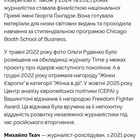
Independent. Також у 2024 та 2025 роках 
журналістка ставала фіналісткою національної 
Премії імені Георгія Ґонґадзе. Вона готувала 
матеріали для низки світових видань та проходила 
навчання за стипендіальною програмою Chicago 
Booth School of Business. 
У травні 2022 року фото Ольги Руденко було 
розміщене на обкладинці журналу Time у межах 
проєкту про лідерів наступного покоління. А в 
грудні 2022 року отримала нагороду "Жінки 
Європи" в категорії "Жінка в дії". У жовтні 2025 року 
Центр аналізу європейської політики (CEPA) у 
Вашингтоні відзначив її нагородою Freedom Fighter 
Award. Ця відзнака була вручена за її непохитну 
відданість розвитку незалежної журналістики під 
час російського вторгнення. 
Михайло Ткач
 — журналіст-розслідувач, з 2021 року 