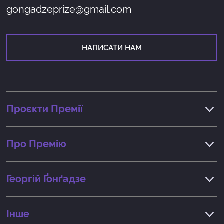
gongadzeprize@gmail.com
НАПИСАТИ НАМ
Проєкти Премії
Про Премію
Георгiй Ґонґадзе
Інше