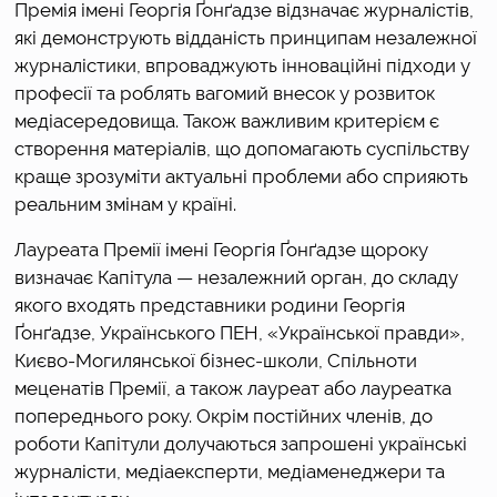
Премія імені Георгія Ґонґадзе відзначає журналістів, 
які демонструють відданість принципам незалежної 
журналістики, впроваджують інноваційні підходи у 
професії та роблять вагомий внесок у розвиток 
медіасередовища. Також важливим критерієм є 
створення матеріалів, що допомагають суспільству 
краще зрозуміти актуальні проблеми або сприяють 
реальним змінам у країні.
Лауреата Премії імені Георгія Ґонґадзе щороку 
визначає Капітула — незалежний орган, до складу 
якого входять представники родини Георгія 
Ґонґадзе, Українського ПЕН, «Української правди», 
Києво-Могилянської бізнес-школи, Спільноти 
меценатів Премії, а також лауреат або лауреатка 
попереднього року. Окрім постійних членів, до 
роботи Капітули долучаються запрошені українські 
журналісти, медіаексперти, медіаменеджери та 