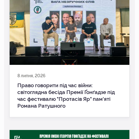
8 липня, 2026
Право говорити під час війни:
світоглядна бесіда Премії Ґонґадзе під
час фестивалю "Протасів Яр" пам'яті
Романа Ратушного