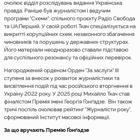
очолює відділ розслідувань видання Українська 
правда. Раніше був журналістом і ведучим 
програми "Схеми", спільного проєкту Радіо Свобода 
та UA:Перший. У своїй роботі Ткач спеціалізується на 
викритті корупційних схем, незаконного збагачення 
чиновників та порушень у державних структурах. 
Його матеріали неодноразово ставали підставою 
для суспільного резонансу та офіційних перевірок. 
Нагороджений орденом Орден "За заслуги" III 
ступеня за внесок у розвиток журналістики та 
висвітлення подій під час російського вторгнення в 
Україну 2022 року. У 2025 році Михайло Ткач став 
фіналістом Премія імені Георгія Ґонґадзе.  Він також 
тричі поспіль очолював рейтинг "Журналісти року", 
сформований Інститут масової інформації.
За що вручають Премію Ґонґадзе