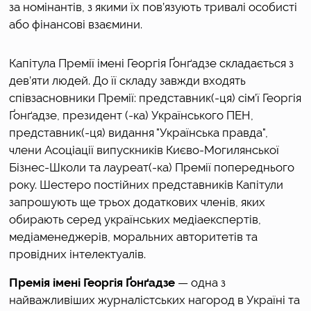
за номінантів, з якими їх пов’язують тривалі особисті 
або фінансові взаємини.
Капітула Премії імені Георгія Ґонґадзе складається з 
дев’яти людей. До її складу завжди входять 
співзасновники Премії: представник(-ця) сім’ї Георгія 
Ґонґадзе, президент (-ка) Українського ПЕН, 
представник(-ця) видання "Українська правда", 
члени Асоціації випускників Києво-Могилянської 
Бізнес-Школи та лауреат(-ка) Премії попереднього 
року. Шестеро постійних представників Капітули 
запрошують ще трьох додаткових членів, яких 
обирають серед українських медіаекспертів, 
медіаменеджерів, моральних авторитетів та 
провідних інтелектуалів.
Премія імені Георгія Ґонґадзе
 — одна з 
найважливіших журналістських нагород в Україні та 