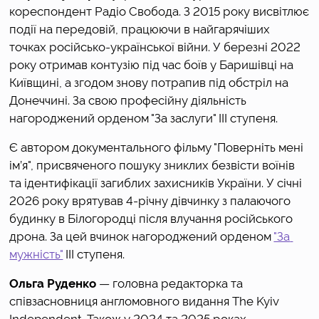
кореспондент Радіо Свобода. З 2015 року висвітлює 
події на передовій, працюючи в найгарячіших 
точках російсько-української війни. У березні 2022 
року отримав контузію під час боїв у Баришівці на 
Київщині, а згодом знову потрапив під обстріл на 
Донеччині. За свою професійну діяльність 
нагороджений орденом "За 
заслуги
" III ступеня.
Є автором документального фільму "Поверніть мені 
ім’я", присвяченого пошуку зниклих безвісти воїнів 
та ідентифікації загиблих захисників України. У січні 
2026 року врятував 4-річну дівчинку з палаючого 
будинку в Білогородці після влучання російського 
дрона. За цей вчинок нагороджений 
орденом 
"За 
мужність"
 III ступеня.
Ольга Руденко 
— головна редакторка та 
співзасновниця англомовного видання The Kyiv 