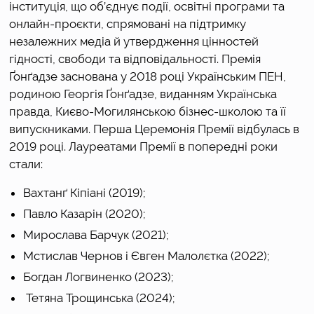
інституція, що об’єднує події, освітні програми та 
онлайн-проєкти, спрямовані на підтримку 
незалежних медіа й утвердження цінностей 
гідності, свободи та відповідальності. Премія 
Ґонґадзе заснована у 2018 році Українським ПЕН, 
родиною Георгія Ґонґадзе, виданням Українська 
правда, Києво-Могилянською бізнес-школою та її 
випускниками. Перша Церемонія Премії відбулась в 
2019 році. 
Лауреатами Премії в попередні роки 
стали: 
Вахтанґ Кіпіані (2019); 
Павло Казарін (2020);
Мирослава Барчук (2021);
Мстислав Чернов і Євген Малолєтка (2022);
Богдан Логвиненко (2023);
 Тетяна Трощинська (2024); 