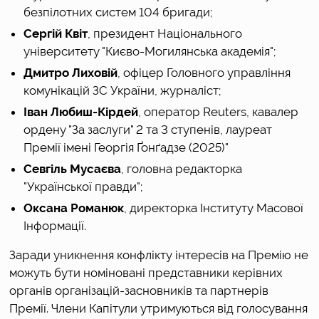
безпілотних систем 104 бригади;
Сергій Квіт
, президент Національного 
університету "Києво-Могилянська академія";
Дмитро Лиховій
, офіцер Головного управління 
комунікацій ЗС України, журналіст;
Іван Любиш-Кірдей
, оператор Reuters, кавалер 
ордену "За заслуги" 2 та 3 ступенів, лауреат 
Премії імені Георгія Ґонґадзе (2025)"
Севгіль Мусаєва
, головна редакторка 
"Української правди";
Оксана Романюк
, директорка Інституту Масової 
Інформації.
Заради уникнення конфлікту інтересів на Премію не 
можуть бути номіновані представники керівних 
органів організацій-засновників та партнерів 
Премії. Члени Капітули утримуються від голосування 