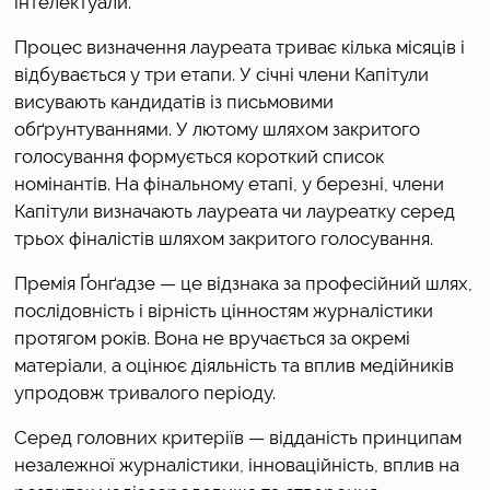
інтелектуали.
Процес визначення лауреата триває кілька місяців і 
відбувається у три етапи. У січні члени Капітули 
висувають кандидатів із письмовими 
обґрунтуваннями. У лютому шляхом закритого 
голосування формується короткий список 
номінантів. На фінальному етапі, у березні, члени 
Капітули визначають лауреата чи лауреатку серед 
трьох фіналістів шляхом закритого голосування.
Премія Ґонґадзе — це відзнака за професійний шлях, 
послідовність і вірність цінностям журналістики 
протягом років. Вона не вручається за окремі 
матеріали, а оцінює діяльність та вплив медійників 
упродовж тривалого періоду.
Серед головних критеріїв — відданість принципам 
незалежної журналістики, інноваційність, вплив на 