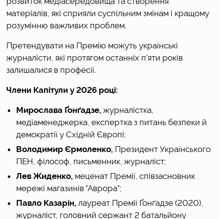
розвиток медіасередовища та створення 
матеріалів, які сприяли суспільним змінам і кращому 
розумінню важливих проблем.
Претендувати на Премію можуть українські 
журналісти, які протягом останніх п’яти років 
залишалися в професії.
Члени Капітули у 2026 році:
Мирослава Ґонґадзе,
 журналістка, 
медіаменеджерка, експертка з питань безпеки й 
демократії у Східній Європі;
Володимир Єрмоленко,
 Президент Українського 
ПЕН, філософ, письменник, журналіст;
Лев Жиденко,
 меценат Премії, співзасновник 
мережі магазинів "Аврора";
Павло Казарін,
 лауреат Премії Ґонґадзе (2020), 
журналіст, головний сержант 2 батальйону 