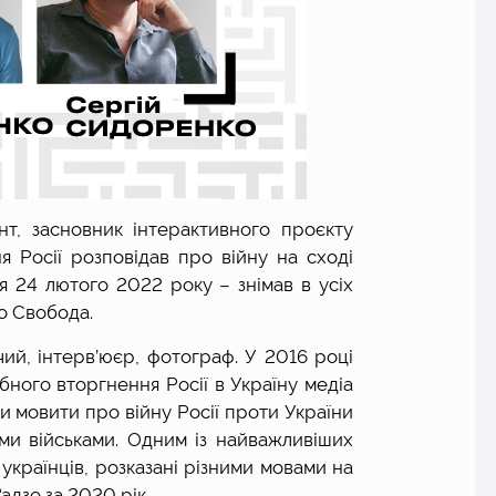
, засновник інтерактивного проєкту 
 Росії розповідав про війну на сході 
ля 24 лютого 2022 року – знімав в усіх 
іо Свобода.
ий, інтерв’юєр, фотограф. У 2016 році 
ного вторгнення Росії в Україну медіа 
и мовити про війну Росії проти України 
и військами. Одним із найважливіших 
українців, розказані різними мовами на 
адзе за 2020 рік.