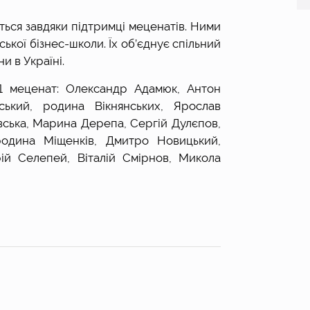
ться завдяки підтримці меценатів. Ними 
ої бізнес-школи. Їх об’єднує спільний 
и в Україні.
1 меценат: Олександр Адамюк, Антон 
ький, родина Вікнянських, Ярослав 
ька, Марина Дерепа, Сергій Дулєпов, 
одина Міщенків, Дмитро Новицький, 
й Селепей, Віталій Смірнов, Микола 