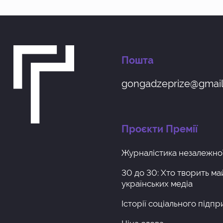
Пошта
gongadzeprize@gmai
Проєкти Премії
Журналістика незалежної
30 до 30: Хто творить м
українських медіа
Iсторії соціального підп