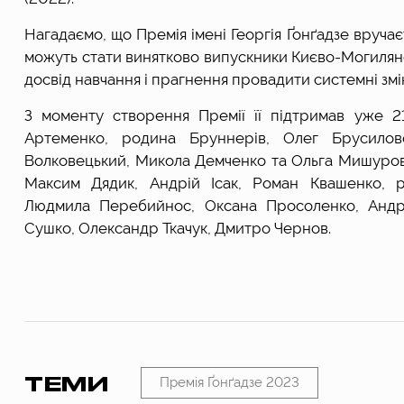
Нагадаємо, що Премія імені Георгія Ґонґадзе вручає
можуть стати винятково випускники Києво-Могилянськ
досвід навчання і прагнення провадити системні змін
З моменту створення Премії її підтримав уже 2
Артеменко, родина Бруннерів, Олег Брусиловс
Волковецький, Микола Демченко та Ольга Мишуровс
Максим Дядик, Андрій Ісак, Роман Квашенко, р
Людмила Перебийнос, Оксана Просоленко, Андрі
Сушко, Олександр Ткачук, Дмитро Чернов.
ТЕМИ
Премія Ґонґадзе 2023