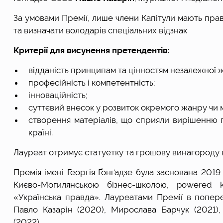
За умовами Премії, лише члени Капітули мають право
та визначати володарів спеціальних відзнак
Критерії для висунення претендентів: 
в
ідданість принципам та цінностям незалежної 
п
рофесійність і компетентність;
і
нноваційність;
с
уттєвий внесок у розвиток окремого жанру чи 
с
творення матеріалів, що сприяли вирішенню пе
країні. 
Лауреат отримує статуетку та грошову винагороду в 
П
ремія імені Георгія Ґонґадзе була заснована 2019
Києво-Могилянською бізнес-школою, powered 
«Українська правда». Лауреатами Премії в поперед
Павло Казарін (2020), Мирослава Барчук (2021),
(2022).