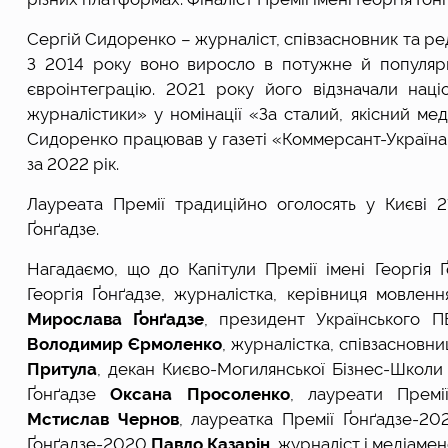
Сергій Сидоренко – журналіст, співзасновник та р
З 2014 року воно виросло в потужне й популярн
євроінтеграцію. 2021 року його відзначали наці
журналістики» у номінації «За сталий, якісний ме
Сидоренко працював у газеті «Коммерсант-Україна». 
за 2022 рік.
Лауреата Премії традиційно оголосять у Києві 2
Ґонґадзе.
Нагадаємо, що до Капітули Премії імені Георгія 
Мирослава Ґонґадзе
Володимир Єрмоленко
, журналістка, співзасновн
Притула
, декан Києво-Могилянської Бізнес-Школи
Ґонґадзе 
Оксана Просоленко
, лауреати Премі
Мстислав Чернов
, лауреатка Премії Ґонґадзе-20
Ґонґадзе-2020 
Павло Казарін
, журналіст і медіаме