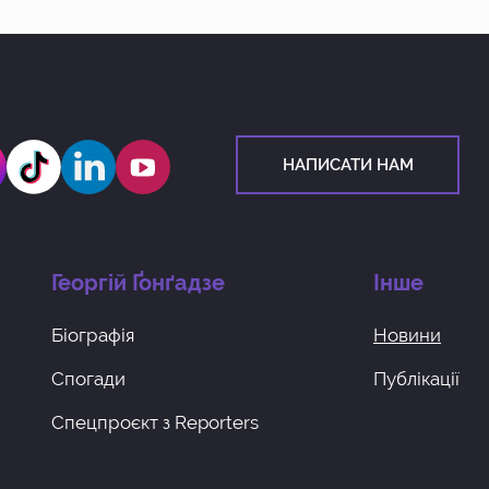
НАПИСАТИ НАМ
Георгiй Ґонґадзе
Інше
Біографія
Новини
Спогади
Публікації
Спецпроєкт з Reporters