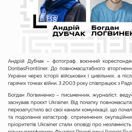
Андрій Дубчак – фотограф, воєнний кореспондент
DonbasFrontliner. До повномасштабного вторгнення
України через історії військових і цивільних, а піс
гарячих точках війни. З 2003 року співпрацює з Рад
Богдан Логвиненко – письменник, журналіст, ведуч
заснував проєкт Ukraїner. Від початку повномасштаб
перезапустило всі свої канали комунікації, що почал
та подолання катастроф, спричинених окупаційним
пріоритетів Ukraїner стали оповіді про незламність 
різних платформах. Фіналіст Премії імені Георгія Ґонґ