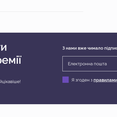
ти
З нами вже чимало підпис
ремії
Я згоден з
правилами
йцікавіше!