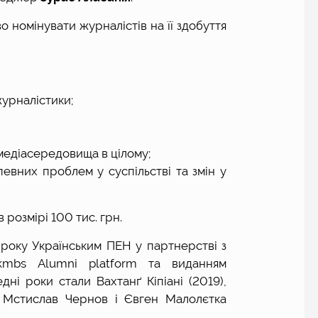
 номінувати журналістів на її здобуття 
журналістики;
медіасередовища в цілому;
вних проблем у суспільстві та змін у 
розмірі 100 тис. грн.
 року Українським ПЕН у партнерстві з 
kmbs Alumni platform та виданням 
ні роки стали Вахтанґ Кіпіані (2019), 
 Мстислав Чернов і Євген Малолєтка 