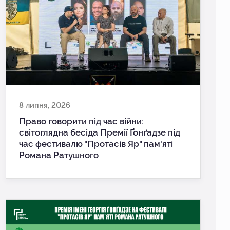
8 липня, 2026
Право говорити під час війни:
світоглядна бесіда Премії Ґонґадзе під
час фестивалю "Протасів Яр" пам'яті
Романа Ратушного