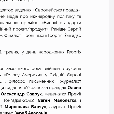
едактор видання «Європейська правда». 
е медіа про міжнародну політику та 
ональною премією «Високі стандарти 
дійний проєкт/продукт». Раніше Сергій 
Фіналіст Премії імені Георгія Ґонґадзе 
1 травня, у день народження Георгія 
Ґонґадзе цього року ввійшли: дружина 
Георгія Ґонґадзе, журналістка, керівниця мовлення «Голосу Америки» у Східній Європі 
, президент Українського ПЕН, філософ, письменник і журналіст 
иця видання «Українська правда» 
Олена 
 
Олександр Саврук
, меценатка Премії 
ї Ґонґадзе-2022 
Євген Малолєтка і 
21 
Мирослава Барчук
, лауреат Премії 
неджер 
Зураб Аласанія
.