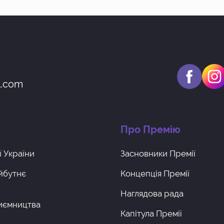
l.com
Про Премію
 України
Засновники Премії
айбутнє
Концепція Премії
Наглядова рада
риємництва
Капітула Премії